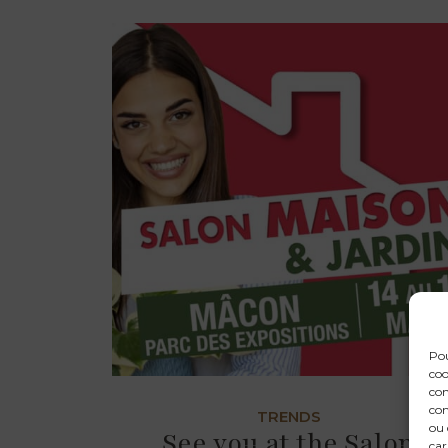
Pou
coo
con
com
TRENDS
ou 
See you at the Salon
car