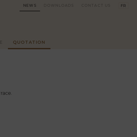
NEWS
DOWNLOADS
CONTACT US
FR
E
QUOTATION
race.
 FASHION
TRADITIONAL
LEAR TRACK