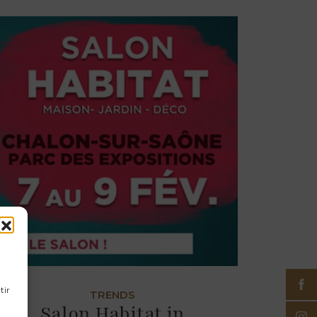
tir
TRENDS
Salon Habitat in