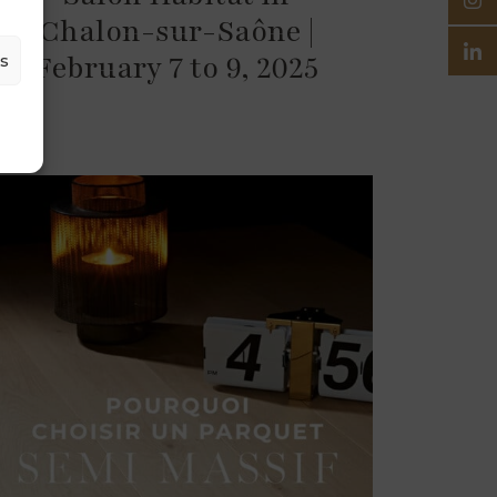
Chalon-sur-Saône |
February 7 to 9, 2025
es