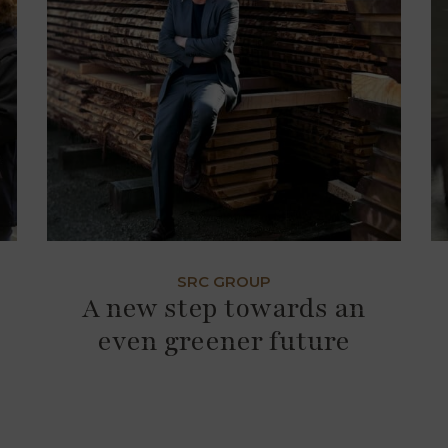
SRC GROUP
A new step towards an
even greener future