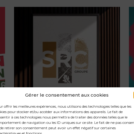
Gérer le consentement aux cookies
r offrir les meilleures expériences, nous utilisons des technologies telles que les
kies pour stocker et/ou accéder aux informations des appareils. Le fait de
sentir à ces technologies nous permettra de traiter des données telles que le
portement de navigation ou les ID uniques sur ce site. Le fait de ne pas consen
SRC GROUP
de retirer son consentement peut avoir un effet négatif sur certaines
A new identity for SRC
actéristiques et fonctions.