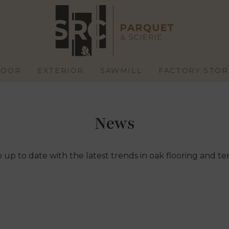
LOOR
EXTERIOR
SAWMILL
FACTORY STOR
News
 up to date with the latest trends in oak flooring and ter
STOM
STANDARD
HIGH
RRACES
CLADDINGS
C