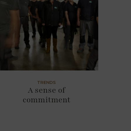
TRENDS
A sense of
commitment