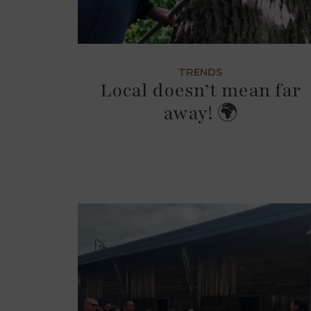
TRENDS
Local doesn’t mean far
away! 🌍