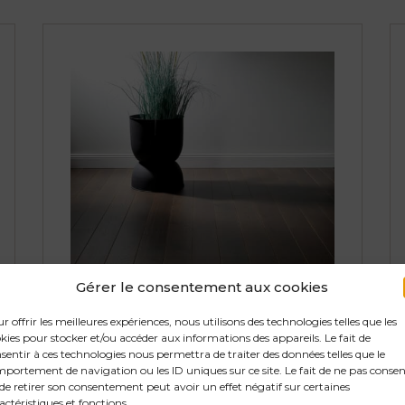
Gérer le consentement aux cookies
r offrir les meilleures expériences, nous utilisons des technologies telles que les
kies pour stocker et/ou accéder aux informations des appareils. Le fait de
sentir à ces technologies nous permettra de traiter des données telles que le
portement de navigation ou les ID uniques sur ce site. Le fait de ne pas consen
Johana Finish
de retirer son consentement peut avoir un effet négatif sur certaines
actéristiques et fonctions.