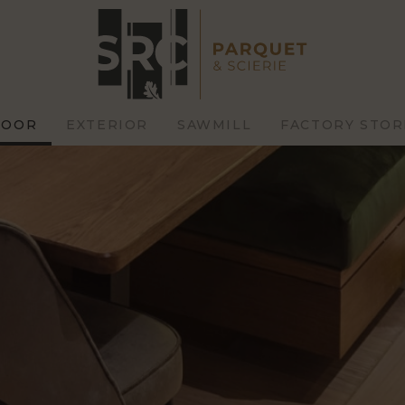
LOOR
EXTERIOR
SAWMILL
FACTORY STOR
STOM
STANDARD
HIGH
RRACES
CLADDINGS
C