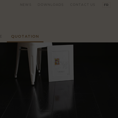
NEWS
DOWNLOADS
CONTACT US
FR
E
QUOTATION
 FASHION
TRADITIONAL
LEAR TRACK