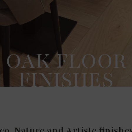
OAK FLOOR
FINISHES
co, Nature and Artiste finishes