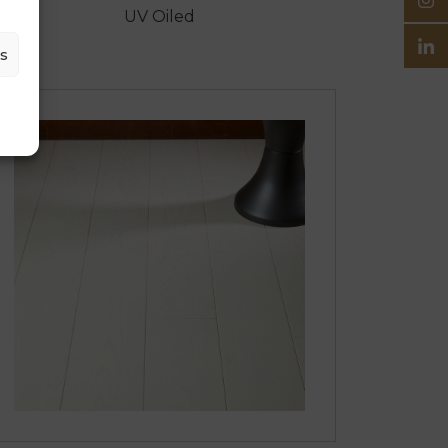
UV Oiled
es