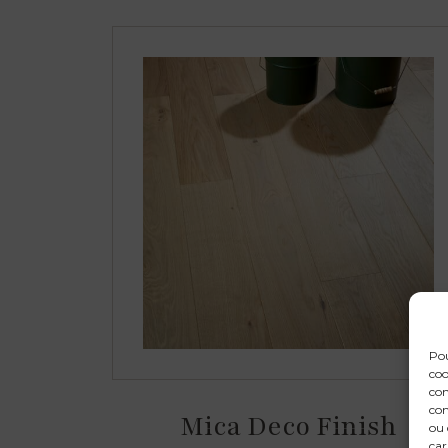
Pou
coo
con
com
Mica Deco Finish
ou 
car