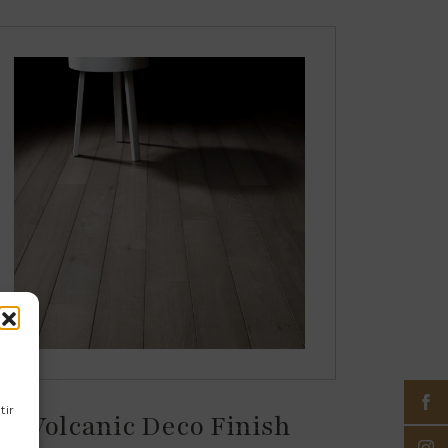
tir
Volcanic Deco Finish