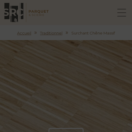
»
»
Accueil
Traditionnel
Surchant Chêne Massif