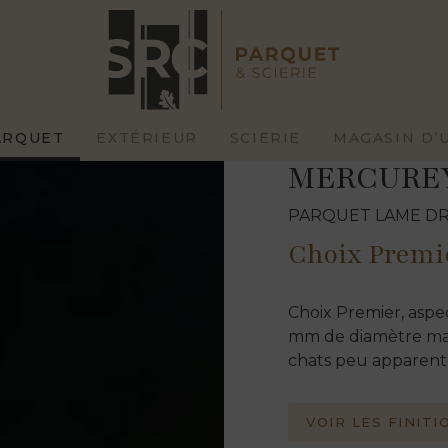
êne Massif Mercurey
ARQUET
EXTÉRIEUR
SCIERIE
MAGASIN D’
MERCURE
PARQUET LAME DR
Choix Premi
AVIVÉS ET
PIÈCES
Choix Premier, aspe
DÉBITS
ÉQUARRIES
mm de diamètre max
MESURE
STANDARD
HAUTE
chats peu apparent
RASSES
BARDAGES
VOIR LES FINITI