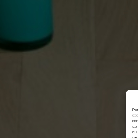
Pou
coo
con
com
ou 
car