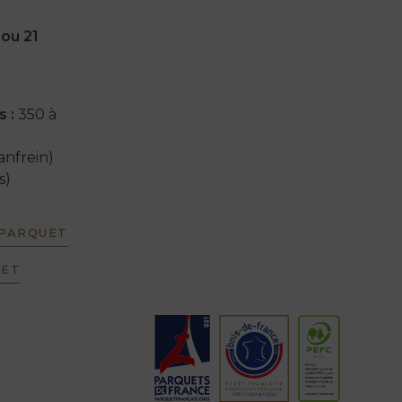
ou 21
 :
350 à
anfrein)
s)
 PARQUET
UET