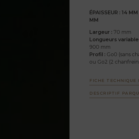
ÉPAISSEUR : 14 MM 
MM
Largeur :
70 mm
Longueurs variables
900 mm
Profil :
Go0 (sans ch
ou Go2 (2 chanfrein
FICHE TECHNIQUE
DESCRIPTIF PARQ