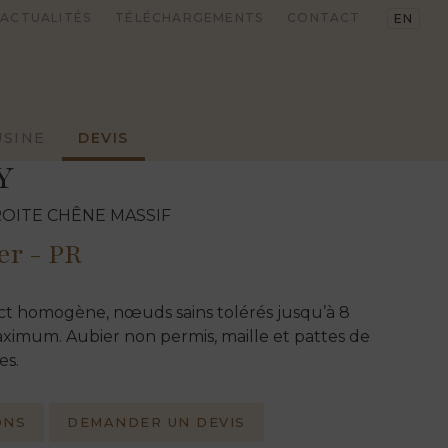
ACTUALITÉS
TÉLÉCHARGEMENTS
CONTACT
EN
USINE
DEVIS
Y
PLANCHES
DÉBITS
OITE CHÊNE MASSIF
CHÊNE
CHÊNE
er - PR
RUSTIQUE
RUSTIQUE
VINTAGE
VINTAGE
ct homogène, nœuds sains tolérés jusqu’à 8
RABOTÉ
RABOTÉ
imum. Aubier non permis, maille et pattes de
 COUTURE
TRADITIONNEL
es.
CLAIRE VOIE
ONS
DEMANDER UN DEVIS