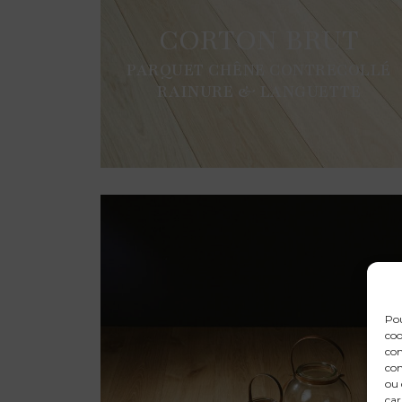
CORTON BRUT
PARQUET CHÊNE CONTRECOLLÉ
RAINURE & LANGUETTE
Pou
coo
con
com
ou 
car