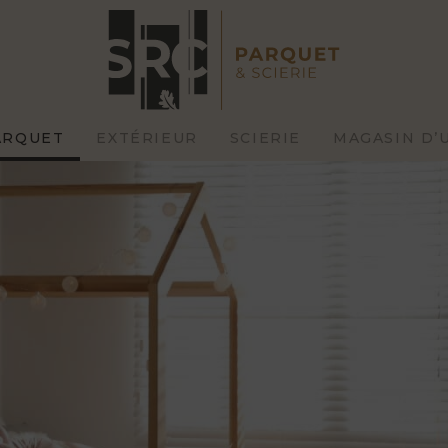
ARQUET
EXTÉRIEUR
SCIERIE
MAGASIN D’
AVIVÉS ET
PIÈCES
DÉBITS
ÉQUARRIES
MESURE
STANDARD
HAUTE
RASSES
BARDAGES