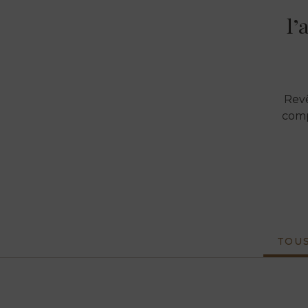
l’
Revê
comp
TOU