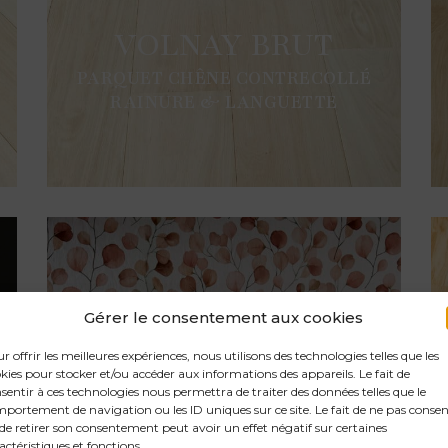
VOLNAY BRUT
PARQUET CHÊNE CONTRECOLLÉ
RAINURE & LANGUETTE
Gérer le consentement aux cookies
r offrir les meilleures expériences, nous utilisons des technologies telles que les
kies pour stocker et/ou accéder aux informations des appareils. Le fait de
sentir à ces technologies nous permettra de traiter des données telles que le
portement de navigation ou les ID uniques sur ce site. Le fait de ne pas consen
de retirer son consentement peut avoir un effet négatif sur certaines
actéristiques et fonctions.