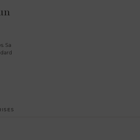
’un
s. Sa
ndard
RISES