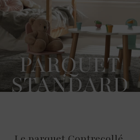
PARQUET
STANDARD
Le parquet Contrecollé,