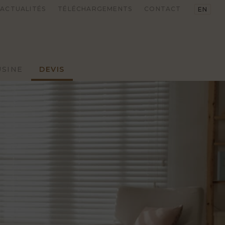
ACTUALITÉS
TÉLÉCHARGEMENTS
CONTACT
EN
USINE
DEVIS
PLANCHES
DÉBITS
CHÊNE
CHÊNE
RUSTIQUE
RUSTIQUE
VINTAGE
VINTAGE
RABOTÉ
RABOTÉ
 COUTURE
TRADITIONNEL
CLAIRE VOIE