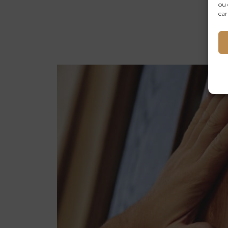
ou 
car