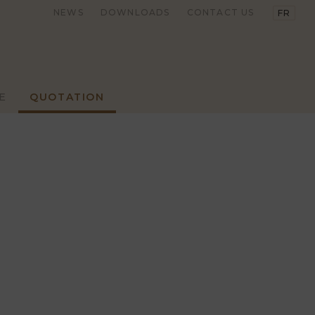
NEWS
DOWNLOADS
CONTACT US
FR
E
QUOTATION
 FASHION
TRADITIONAL
LEAR TRACK