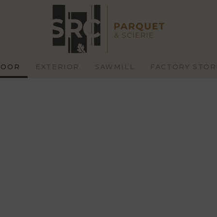
LOOR
EXTERIOR
SAWMILL
FACTORY STOR
STOM
STANDARD
HIGH
RRACES
CLADDINGS
C