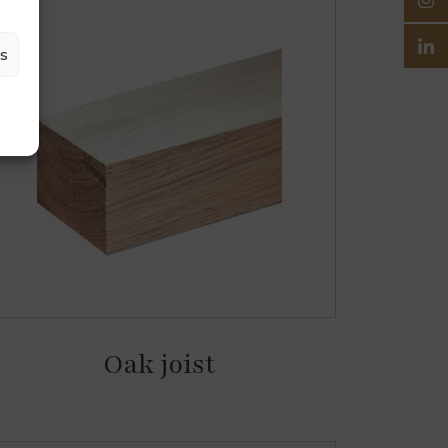
es
Oak joist