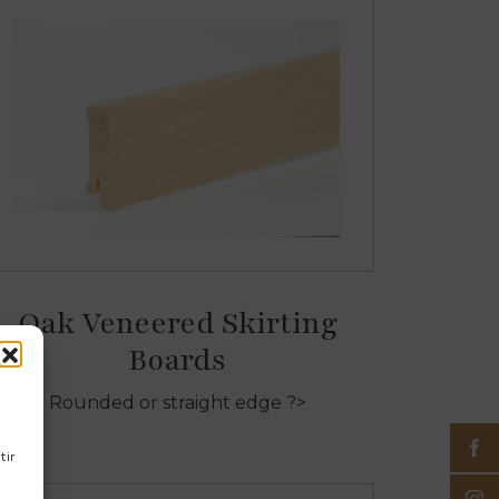
Oak Veneered Skirting
Boards
Rounded or straight edge ?>
tir