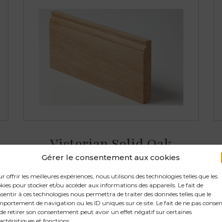
Victorian Solid Oak
Gérer le consentement aux cookies
Molded profile ?>
r offrir les meilleures expériences, nous utilisons des technologies telles que les
kies pour stocker et/ou accéder aux informations des appareils. Le fait de
sentir à ces technologies nous permettra de traiter des données telles que le
portement de navigation ou les ID uniques sur ce site. Le fait de ne pas consen
de retirer son consentement peut avoir un effet négatif sur certaines
actéristiques et fonctions.