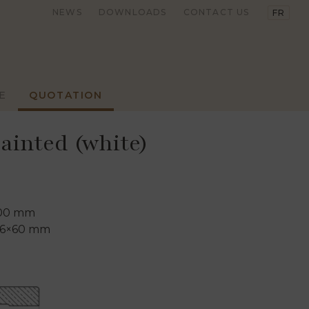
NEWS
DOWNLOADS
CONTACT US
FR
E
QUOTATION
ainted (white)
500 mm
16×60 mm
 FASHION
TRADITIONAL
LEAR TRACK