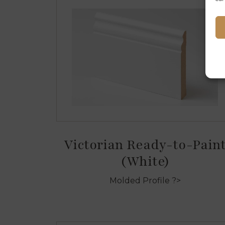
Victorian Ready-to-Pain
(White)
Molded Profile ?>