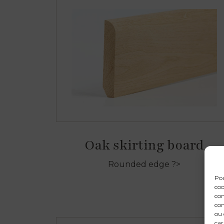
Oak skirting board
Rounded edge ?>
Pou
coo
con
com
ou 
car