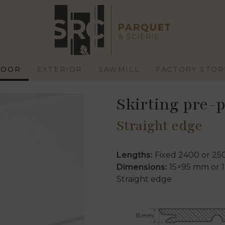
nted (white)
LOOR
EXTERIOR
SAWMILL
FACTORY STOR
Skirting pre-p
Straight edge
Lengths:
Fixed 2400 or 2
Dimensions:
15×95 mm or 
STOM
STANDARD
HIGH
Straight edge
RRACES
CLADDINGS
C