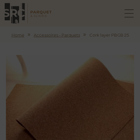
»
»
Home
Accessoires - Parquets
Cork layer PBGB 25