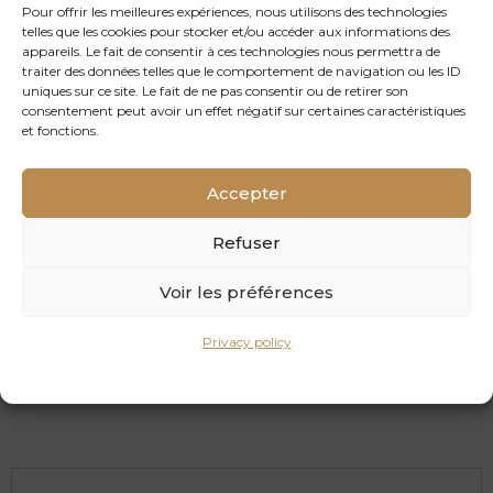
Pour offrir les meilleures expériences, nous utilisons des technologies
telles que les cookies pour stocker et/ou accéder aux informations des
appareils. Le fait de consentir à ces technologies nous permettra de
traiter des données telles que le comportement de navigation ou les ID
uniques sur ce site. Le fait de ne pas consentir ou de retirer son
consentement peut avoir un effet négatif sur certaines caractéristiques
et fonctions.
Accepter
Refuser
Voir les préférences
Cork layer PNM 15/30
Privacy policy
4 x 1000 x 500 mm ?>