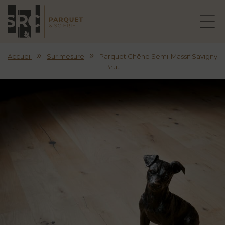
»
»
Accueil
Sur mesure
Parquet Chêne Semi-Massif Savigny
Brut