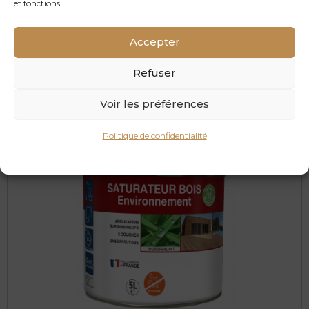
et fonctions.
Nettoyant Terrasse
Accepter
2,5 litres ?>
Refuser
Voir les préférences
Politique de confidentialité